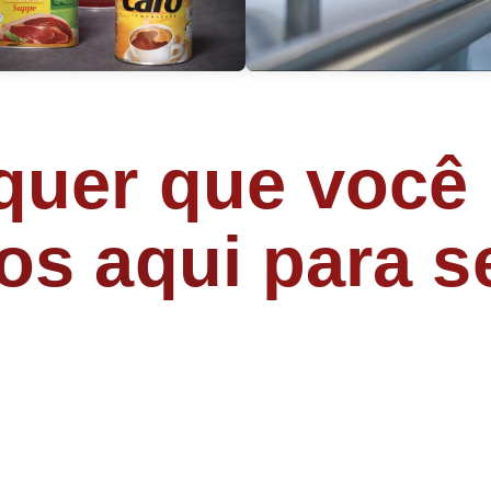
uer que você 
os aqui
para se