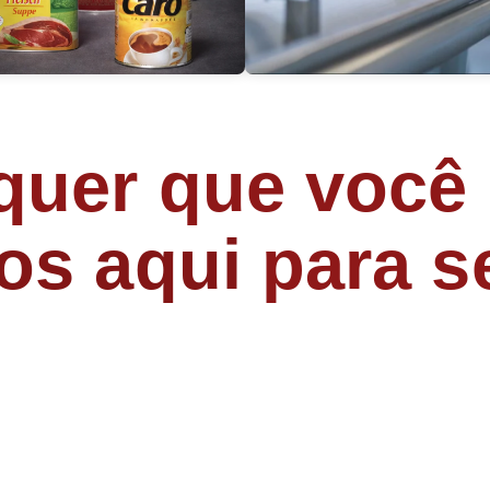
uer que você 
os aqui
para se