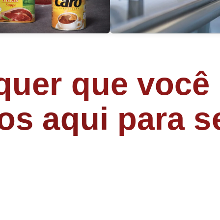
uer que você 
os aqui
para se