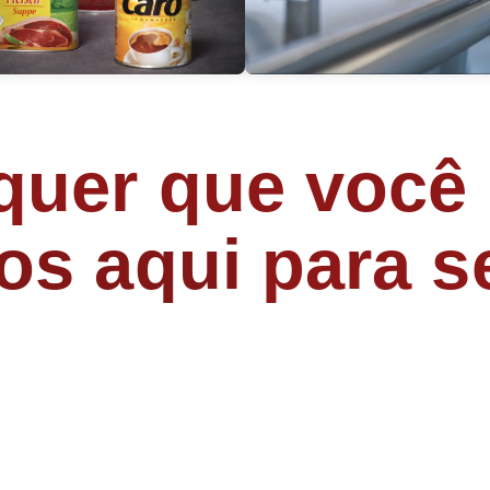
uer que você 
os aqui
para se