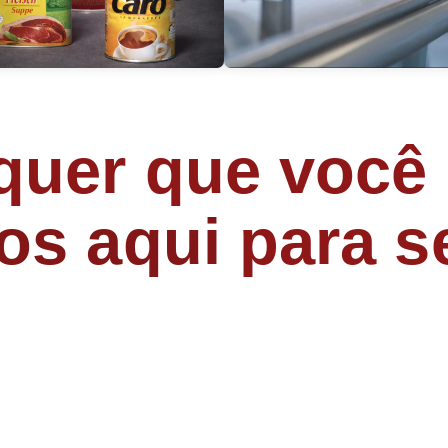
uer que você 
os aqui
para se